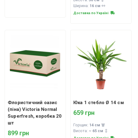
Ширина:
16 см
Доставка по Україні
Флористичний оазис
Юка 1 стебло Ø 14 см
(піна) Victoria Normal
659 грн
Superfresh, коробка 20
шт
Горщик:
14 см
Висота:
~ 65 см
899 грн