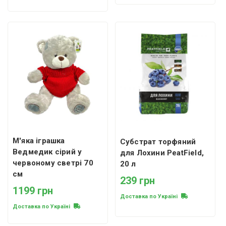
М'яка іграшка
Субстрат торфяний
Ведмедик сірий у
для Лохини PeatField,
червоному светрі 70
20 л
см
239 грн
1199 грн
Доставка по Україні
Доставка по Україні