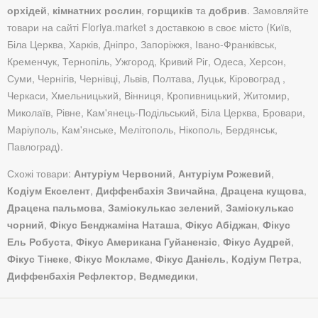
орхідей
,
кімнатних рослин
,
горщиків
та
добрив
. Замовляйте
товари на сайті Floriya.market з доставкою в своє місто (Київ,
Біла Церква, Харків, Дніпро, Запоріжжя, Івано-Франківськ,
Кременчук, Тернопіль, Ужгород, Кривий Ріг, Одеса, Херсон,
Суми, Чернігів, Чернівці, Львів, Полтава, Луцьк, Кіровоград ,
Черкаси, Хмельницький, Вінниця, Кропивницький, Житомир,
Миколаїв, Рівне, Кам'янець-Подільський, Біла Церква, Бровари,
Маріуполь, Кам'янське, Мелітополь, Нікополь, Бердянськ,
Павлоград).
Схожі товари:
Антуріум Червоний
,
Антуріум Рожевий
,
Кодіум Екселент
,
Диффенбахія Звичайна
,
Драцена кущова
,
Драцена пальмова
,
Заміокулькас зелений
,
Заміокулькас
чорний
,
Фікус Бенджаміна Наташа
,
Фікус Абіджан
,
Фікус
Ель Робуста
,
Фікус Американа Гуйанензіс
,
Фікус Аудрей
,
Фікус Тінеке
,
Фікус Мокламе
,
Фікус Даніель
,
Кодіум Петра
,
Диффенбахія Рефлектор
,
Ведмедики
,