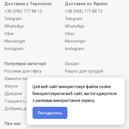
Доставка у Тернополі
Доставка по Україні
+38 (096) 777 88 12
+38 (068) 777 88 12
Telegram
Telegram
WhatsApp
WhatsApp
Viber
Viber
Messenger
Messenger
Instagram
Instagram
Популярні категорії
Орхідеї
Рослини для офісу
Кашпо для орхідей
Кімнатні пальми
Квітучі вазони
Фікуси
Зелені вазони
Цей веб-сайт використовує файли cookie.
Драцени
Цукерки
Використовуючи веб-сайт, ви погоджуєтеся
з умовами використання сервісу.
Горщики Lamela
Свічки
Добрива для рослин
Вази для рослин
Погодитись
Про нас