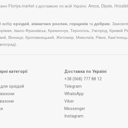
ні Floriya.market з доставкою по всій Україні. Areca, Dipsis, Hrizal
й вибір
орхідей
,
кімнатних рослин
,
горщиків
та
добрив
. Замовля
поріжжя, Івано-Франківськ, Кременчук, Тернопіль, Ужгород, Кривий Ріг
кий, Вінниця, Кропивницький, Житомир, Миколаїв, Рівне, Кам'янець
влоград).
рні категорії
Доставка по Україні
ї
+38 (068) 777 88 12
для орхідей
Telegram
і вазони
WhatsApp
 вазони
Viber
ки
Messenger
Instagram