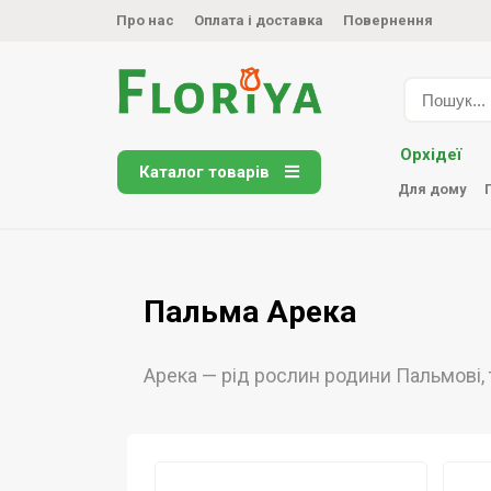
Про нас
Оплата і доставка
Повернення
Орхідеї
Каталог товарів
Для дому
Пальма Арека
Арека — рід рослин родини Пальмові, 