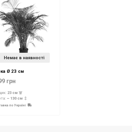
Немає в наявності
ка Ø 23 см
99 грн
щик:
23 см
ота:
~ 130 см
авка по Україні