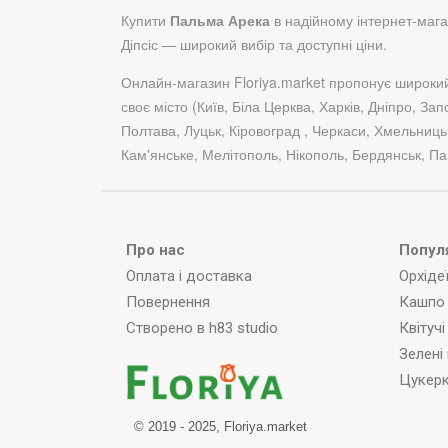
Купити
Пальма Арека
в надійному інтернет-магази
Діпсіс — широкий вибір та доступні ціни.
Онлайн-магазин Floriya.market пропонує широки
своє місто (Київ, Біла Церква, Харків, Дніпро, За
Полтава, Луцьк, Кіровоград , Черкаси, Хмельниць
Кам'янське, Мелітополь, Нікополь, Бердянськ, Па
Про нас
Популя
Оплата і доставка
Орхіде
Повернення
Кашпо 
Створено в h83 studio
Квітуч
Зелені
Цукер
© 2019 - 2025, Floriya.market