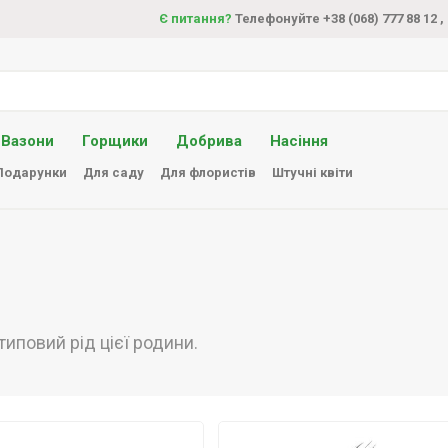
Є питання?
Телефонуйте +38 (068) 777 88 12
,
Вазони
Горщики
Добрива
Насіння
Подарунки
Для саду
Для флористів
Штучні квіти
типовий рід цієї родини.