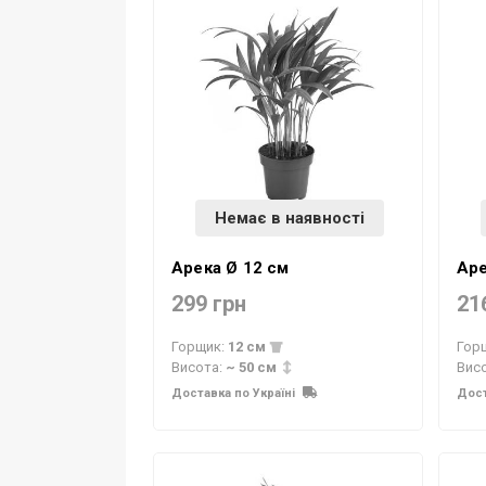
Немає в наявності
Арека Ø 12 см
Аре
299 грн
21
Горщик:
12 см
Гор
Висота:
~ 50 см
Вис
Доставка по Україні
Дост