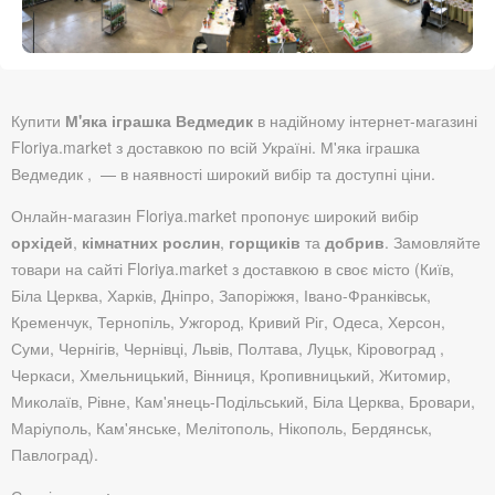
Купити
М'яка іграшка Ведмедик
в надійному інтернет-магазині
Floriya.market з доставкою по всій Україні. М'яка іграшка
Ведмедик , — в наявності широкий вибір та доступні ціни.
Онлайн-магазин Floriya.market пропонує широкий вибір
орхідей
,
кімнатних рослин
,
горщиків
та
добрив
. Замовляйте
товари на сайті Floriya.market з доставкою в своє місто (Київ,
Біла Церква, Харків, Дніпро, Запоріжжя, Івано-Франківськ,
Кременчук, Тернопіль, Ужгород, Кривий Ріг, Одеса, Херсон,
Суми, Чернігів, Чернівці, Львів, Полтава, Луцьк, Кіровоград ,
Черкаси, Хмельницький, Вінниця, Кропивницький, Житомир,
Миколаїв, Рівне, Кам'янець-Подільський, Біла Церква, Бровари,
Маріуполь, Кам'янське, Мелітополь, Нікополь, Бердянськ,
Павлоград).