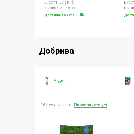
Висота:
57 см
Висо
Ширина:
30 см
Шири
Доставка по Україні
Доста
Добрива
Рідкі
16
результатів
Переглянути усі