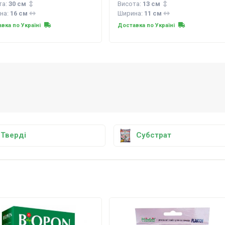
та:
30 см
Висота:
13 см
на:
16 см
Ширина:
11 см
вка по Україні
Доставка по Україні
Тверді
Субстрат