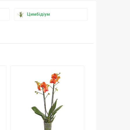
Цимбідіум