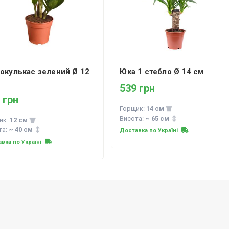
іокулькас зелений Ø 12
Юка 1 стебло Ø 14 см
539 грн
 грн
Горщик:
14 см
Висота:
~ 65 см
ик:
12 см
та:
~ 40 см
Доставка по Україні
вка по Україні