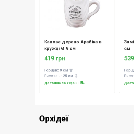
Кавове дерево Арабіка в
Зам
кружці Ø 9 см
см
419 грн
539
Горщик:
9 см
Горщ
Висота:
~ 25 см
Висо
Доставка по Україні
Доста
Орхідеї