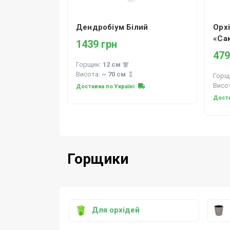
Дендробіум Білий
Орх
«Са
1439 грн
479
Горщик:
12 см
Висота:
~ 70 см
Горщ
Висо
Доставка по Україні
Доста
Горщики
Для орхідей