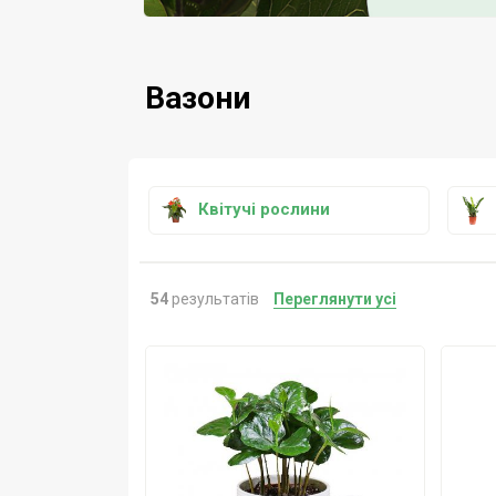
Вазони
Квітучі рослини
54
результатів
Переглянути усі