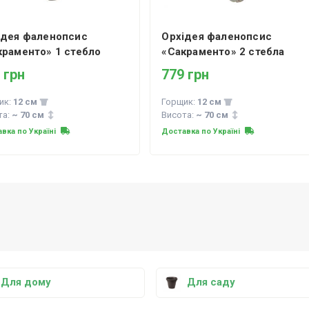
ідея фаленопсис
Орхідея фаленопсис
краменто» 1 стебло
«Сакраменто» 2 стебла
 грн
779 грн
ик:
12 см
Горщик:
12 см
та:
~ 70 см
Висота:
~ 70 см
вка по Україні
Доставка по Україні
Для дому
Для саду