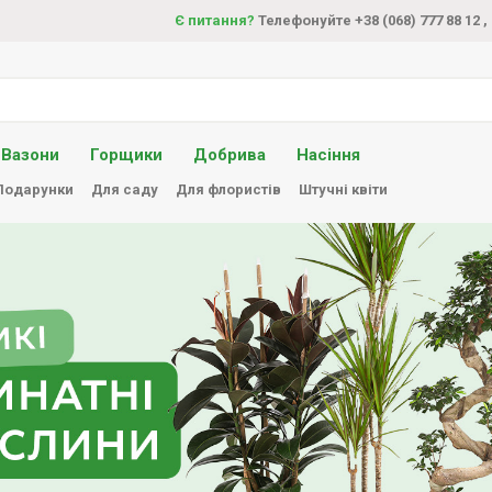
Є питання?
Телефонуйте +38 (068) 777 88 12
,
Вазони
Горщики
Добрива
Насіння
Подарунки
Для саду
Для флористів
Штучні квіти