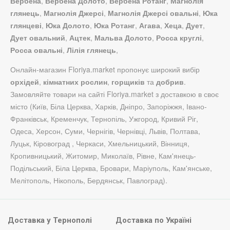
Вербена
,
Вербена Долото
,
Вербена Ротанг
,
Магнолія
глянець
,
Магнолія Джерсі
,
Магнолія Джерсі овальні
,
Юка
глянцеві
,
Юка Долото
,
Юка Ротанг
,
Агава
,
Хеца
,
Дует
,
Дует овальний
,
Ацтек
,
Мальва Долото
,
Росса круглі
,
Росса овальні
,
Лілія глянець
,
Онлайн-магазин Floriya.market пропонує широкий вибір
орхідей
,
кімнатних рослин
,
горщиків
та
добрив
.
Замовляйте товари на сайті Floriya.market з доставкою в своє
місто (Київ, Біла Церква, Харків, Дніпро, Запоріжжя, Івано-
Франківськ, Кременчук, Тернопіль, Ужгород, Кривий Ріг,
Одеса, Херсон, Суми, Чернігів, Чернівці, Львів, Полтава,
Луцьк, Кіровоград , Черкаси, Хмельницький, Вінниця,
Кропивницький, Житомир, Миколаїв, Рівне, Кам'янець-
Подільський, Біла Церква, Бровари, Маріуполь, Кам'янське,
Мелітополь, Нікополь, Бердянськ, Павлоград).
Доставка у Тернополі
Доставка по Україні