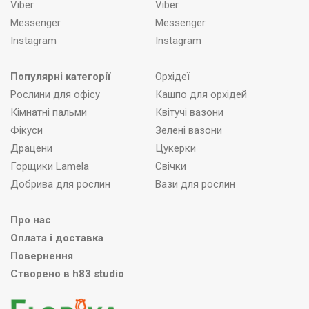
Viber
Viber
Messenger
Messenger
Instagram
Instagram
Популярні категорії
Орхідеї
Рослини для офісу
Кашпо для орхідей
Кімнатні пальми
Квітучі вазони
Фікуси
Зелені вазони
Драцени
Цукерки
Горщики Lamela
Свічки
Добрива для рослин
Вази для рослин
Про нас
Оплата і доставка
Повернення
Створено в h83 studio