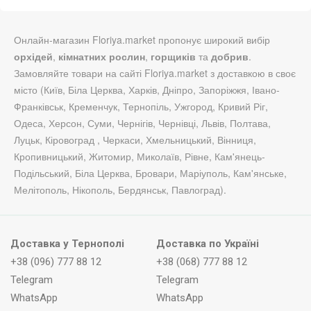
Онлайн-магазин Floriya.market пропонує широкий вибір
орхідей
,
кімнатних рослин
,
горщиків
та
добрив
.
Замовляйте товари на сайті Floriya.market з доставкою в своє
місто (Київ, Біла Церква, Харків, Дніпро, Запоріжжя, Івано-
Франківськ, Кременчук, Тернопіль, Ужгород, Кривий Ріг,
Одеса, Херсон, Суми, Чернігів, Чернівці, Львів, Полтава,
Луцьк, Кіровоград , Черкаси, Хмельницький, Вінниця,
Кропивницький, Житомир, Миколаїв, Рівне, Кам'янець-
Подільський, Біла Церква, Бровари, Маріуполь, Кам'янське,
Мелітополь, Нікополь, Бердянськ, Павлоград).
Доставка у Тернополі
Доставка по Україні
+38 (096) 777 88 12
+38 (068) 777 88 12
Telegram
Telegram
WhatsApp
WhatsApp